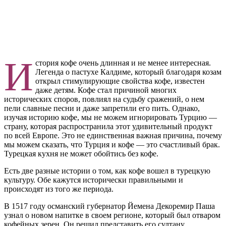
И
стория кофе очень длинная и не менее интересная.
Легенда о пастухе Калдиме, который благодаря козам
открыл стимулирующие свойства кофе, известен
даже детям. Кофе стал причиной многих
исторических споров, повлиял на судьбу сражений, о нем
пели славные песни и даже запретили его пить. Однако,
изучая историю кофе, мы не можем игнорировать Турцию —
страну, которая распространила этот удивительный продукт
по всей Европе. Это не единственная важная причина, почему
мы можем сказать, что Турция и кофе — это счастливый брак.
Турецкая кухня не может обойтись без кофе.
Есть две разные истории о том, как кофе вошел в турецкую
культуру. Обе кажутся исторически правильными и
происходят из того же периода.
В 1517 году османский губернатор Йемена Декоремир Паша
узнал о новом напитке в своем регионе, который был отваром
кофейных зерен. Он решил представить его султану