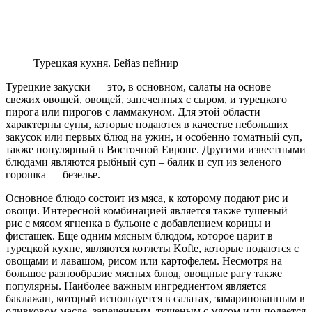
Турецкая кухня. Бейаз пейнир
Турецкие закуски — это, в основном, салаты на основе
свежих овощей, овощей, запеченных с сыром, и турецкого
пирога или пирогов с ламмакуном. Для этой области
характерны супы, которые подаются в качестве небольших
закусок или первых блюд на ужин, и особенно томатный суп,
также популярный в Восточной Европе. Другими известными
блюдами являются рыбный суп – балик и суп из зеленого
горошка — безелье.
Основное блюдо состоит из мяса, к которому подают рис и
овощи. Интересной комбинацией является также тушеный
рис с мясом ягненка в бульоне с добавлением корицы и
фисташек. Еще одним мясным блюдом, которое царит в
турецкой кухне, являются котлеты Kofte, которые подаются с
овощами и лавашом, рисом или картофелем. Несмотря на
большое разнообразие мясных блюд, овощные рагу также
популярны. Наиболее важным ингредиентом является
баклажан, который используется в салатах, замаринованным в
оливковом масле, запеченным, тушеным с мясом или подается