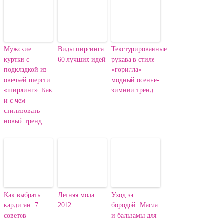
Мужские
Виды пирсинга.
Текстурированные
куртки с
60 лучших идей
рукава в стиле
подкладкой из
«горилла» –
овечьей шерсти
модный осенне-
«ширлинг». Как
зимний тренд
и с чем
стилизовать
новый тренд
Как выбрать
Летняя мода
Уход за
кардиган. 7
2012
бородой. Масла
советов
и бальзамы для