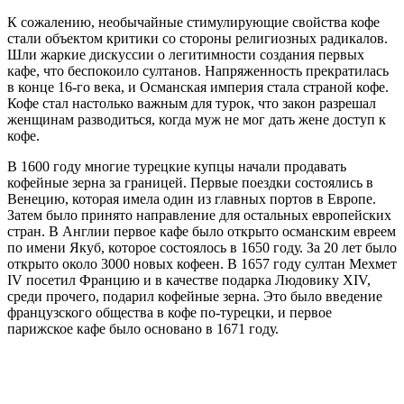
К сожалению, необычайные стимулирующие свойства кофе
стали объектом критики со стороны религиозных радикалов.
Шли жаркие дискуссии о легитимности создания первых
кафе, что беспокоило султанов. Напряженность прекратилась
в конце 16-го века, и Османская империя стала страной кофе.
Кофе стал настолько важным для турок, что закон разрешал
женщинам разводиться, когда муж не мог дать жене доступ к
кофе.
В 1600 году многие турецкие купцы начали продавать
кофейные зерна за границей. Первые поездки состоялись в
Венецию, которая имела один из главных портов в Европе.
Затем было принято направление для остальных европейских
стран. В Англии первое кафе было открыто османским евреем
по имени Якуб, которое состоялось в 1650 году. За 20 лет было
открыто около 3000 новых кофеен. В 1657 году султан Мехмет
IV посетил Францию и в качестве подарка Людовику XIV,
среди прочего, подарил кофейные зерна. Это было введение
французского общества в кофе по-турецки, и первое
парижское кафе было основано в 1671 году.