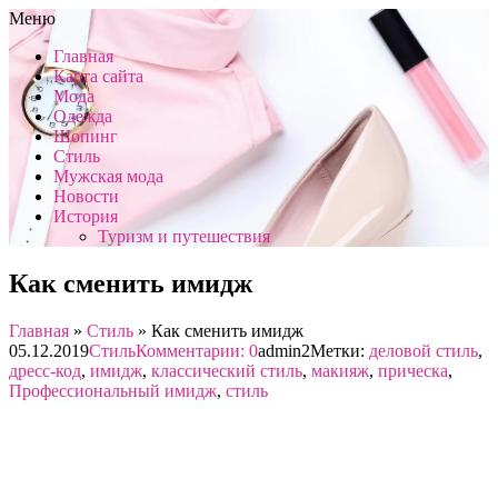
Меню
Главная
Карта сайта
Мода
Одежда
Шопинг
Стиль
Мужская мода
Новости
История
Туризм и путешествия
Как сменить имидж
Главная
»
Стиль
»
Как сменить имидж
05.12.2019
Стиль
Комментарии: 0
admin2
Метки:
деловой стиль
,
дресс-код
,
имидж
,
классический стиль
,
макияж
,
прическа
,
Профессиональный имидж
,
стиль