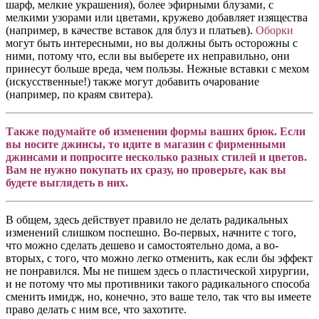
шарф, мелкие украшения), более эфирными блузами, с
мелкими узорами или цветами, кружево добавляет изящества
(например, в качестве вставок для блуз и платьев).
Оборки
могут быть интересными, но вы должны быть осторожны с
ними, потому что, если вы выберете их неправильно, они
принесут больше вреда, чем пользы. Нежные вставки с мехом
(искусственные!) также могут добавить очарование
(например, по краям свитера).
Также подумайте об изменении формы ваших брюк. Если
вы носите джинсы, то идите в магазин с фирменными
джинсами и попросите несколько разных стилей и цветов.
Вам не нужно покупать их сразу, но проверьте, как вы
будете выглядеть в них.
В общем, здесь действует правило не делать радикальных
изменений слишком поспешно. Во-первых, начните с того,
что можно сделать дешево и самостоятельно дома, а во-
вторых, с того, что можно легко отменить, как если бы эффект
не понравился. Мы не пишем здесь о пластической хирургии,
и не потому что мы противники такого радикального способа
сменить имидж, но, конечно, это ваше тело, так что вы имеете
право делать с ним все, что захотите.