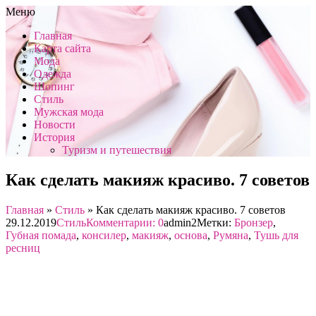
Меню
Главная
Карта сайта
Мода
Одежда
Шопинг
Стиль
Мужская мода
Новости
История
Туризм и путешествия
Как сделать макияж красиво. 7 советов
Главная
»
Стиль
»
Как сделать макияж красиво. 7 советов
29.12.2019
Стиль
Комментарии: 0
admin2
Метки:
Бронзер
,
Губная помада
,
консилер
,
макияж
,
основа
,
Румяна
,
Тушь для
ресниц