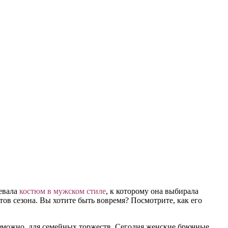
евала
костюм в мужском стиле
, к которому она выбирала
ов сезона. Вы хотите быть вовремя? Посмотрите, как его
озможно, для семейных торжеств. Сегодня женские брючные