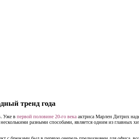
дный тренд года
в. Уже в
первой половине 20-го века
актриса Марлен Дитрих над
несколькими разными способами, является одним из главных хит
ект с брюками был в первую очередь предназначен для офиса, в