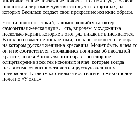
многочисленные пейзажные полотна. Но. пожалуй, с особой
полнотой и лиризмом чувство это звучит в картинах, на
которых Васильев создает свои прекрасные женские образы.
Что ни полотно – яркий, запоминающийся характер,
самобытная женская душа. Есть, впрочем, у художника
несколько картин, которые в этот ряд никак не вписываются.
В них он создает не конкретный, а как бы обобщенный образ
на котором русская женщина-красавица. Может быть, в чем-то
он и не соответствует устоявшимся понятиям об идеальной
красоте, но для Васильева этот образ – бесспорное
олицетворение всех тех исконных начал, которые всегда
независимо от внешности делали русскую женщину
прекрасной. К таким картинам относится и его живописное
полотно «У окна».