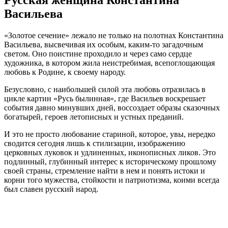
Васильева
«Золотое сечение» лежало не только на полотнах Константина
Васильева, высвечивая их особым, каким-то загадочным
светом. Оно поистине проходило и через само сердце
художника, в котором жила неистребимая, всепоглощающая
любовь к Родине, к своему народу.
Безусловно, с наибольшей силой эта любовь отразилась в
цикле картин «Русь былинная», где Васильев воскрешает
события давно минувших дней, воссоздает образы сказочных
богатырей, героев летописных и устных преданий.
И это не просто любование стариной, которое, увы, нередко
сводится сегодня лишь к стилизации, изображению
церковных луковок и удлиненных, иконописных ликов. Это
подлинный, глубинный интерес к историческому прошлому
своей страны, стремление найти в нем и понять истоки и
корни того мужества, стойкости и патриотизма, коими всегда
был славен русский народ.