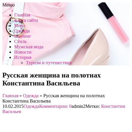
Меню
Главная
Карта сайта
Мода
Одежда
Шопинг
Стиль
Мужская мода
Новости
История
Туризм и путешествия
Русская женщина на полотнах
Константина Васильева
Главная
»
Одежда
»
Русская женщина на полотнах
Константина Васильева
10.02.2015
Одежда
Комментарии: 0
admin2
Метки:
Константин
Васильев