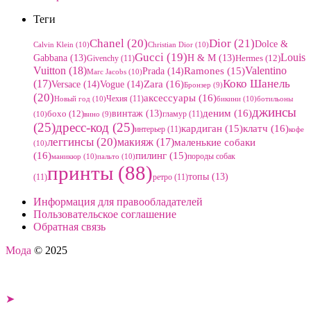
Теги
Chanel
(20)
Dior
(21)
Dolce &
Calvin Klein
(10)
Christian Dior
(10)
Gucci
(19)
Louis
Gabbana
(13)
H & M
(13)
Givenchy
(11)
Hermes
(12)
Vuitton
(18)
Valentino
Prada
(14)
Ramones
(15)
Marc Jacobs
(10)
Коко Шанель
(17)
Zara
(16)
Versace
(14)
Vogue
(14)
Бронзер
(9)
(20)
аксессуары
(16)
Чехия
(11)
Новый год
(10)
бикини
(10)
ботильоны
джинсы
деним
(16)
винтаж
(13)
бохо
(12)
гламур
(11)
(10)
вино
(9)
(25)
дресс-код
(25)
клатч
(16)
кардиган
(15)
интерьер
(11)
кофе
леггинсы
(20)
макияж
(17)
маленькие собаки
(10)
(16)
пилинг
(15)
породы собак
маникюр
(10)
пальто
(10)
принты
(88)
топы
(13)
(11)
ретро
(11)
Информация для правообладателей
Пользовательское соглашение
Обратная связь
Мода
© 2025
➤