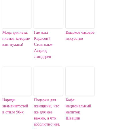
Мода для лета:
Где жил
Высокое часовое
платья, которые
Карлсон?
искусство
вам нужны!
Стокгольм
Астрид
Линдгрен
Наряды
Подарки для
Кофе:
знаменитостей
женщины, что
национальный
в стиле 90-х
же для нее
напиток
важно, а что
Швеции
абсолютно нет.