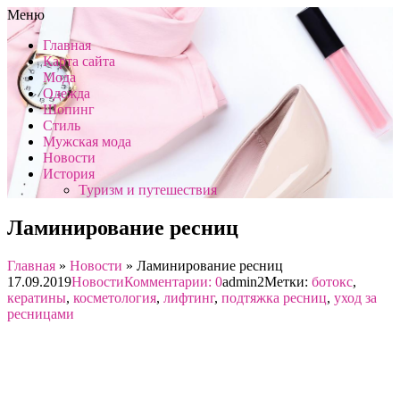
Меню
Главная
Карта сайта
Мода
Одежда
Шопинг
Стиль
Мужская мода
Новости
История
Туризм и путешествия
Ламинирование ресниц
Главная
»
Новости
»
Ламинирование ресниц
17.09.2019
Новости
Комментарии: 0
admin2
Метки:
ботокс
,
кератины
,
косметология
,
лифтинг
,
подтяжка ресниц
,
уход за
ресницами