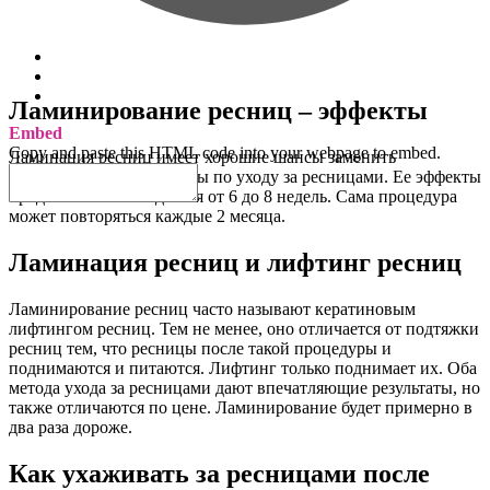
Ламинирование ресниц – эффекты
Embed
Copy and paste this HTML code into your webpage to embed.
Ламинация ресниц имеет хорошие шансы заменить
существующие процедуры по уходу за ресницами. Ее эффекты
продолжительны – длятся от 6 до 8 недель. Сама процедура
может повторяться каждые 2 месяца.
Ламинация ресниц и лифтинг ресниц
Ламинирование ресниц часто называют кератиновым
лифтингом ресниц. Тем не менее, оно отличается от подтяжки
ресниц тем, что ресницы после такой процедуры и
поднимаются и питаются. Лифтинг только поднимает их. Оба
метода ухода за ресницами дают впечатляющие результаты, но
также отличаются по цене. Ламинирование будет примерно в
два раза дороже.
Как ухаживать за ресницами после