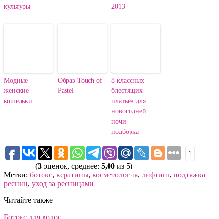
культуры
2013
Модные
Образ Touch of
8 классных
женские
Pastel
блестящих
кошельки
платьев для
новогодней
ночи —
подборка
1
(
3
оценок, среднее:
5,00
из 5)
Метки:
ботокс
,
кератины
,
косметология
,
лифтинг
,
подтяжка
ресниц
,
уход за ресницами
Читайте также
Ботокс для волос