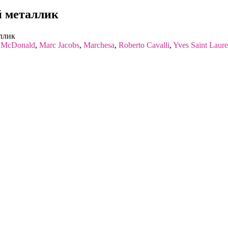
й металлик
ллик
n McDonald
,
Marc Jacobs
,
Marchesa
,
Roberto Cavalli
,
Yves Saint Laure