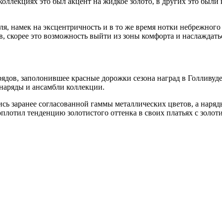
оллекциях это был акцент на жидкое золото, в других это были 
ля, намек на эксцентричность и в то же время нотки небрежного
, скорее это возможность выйти из зоны комфорта и наслаждать
дов, заполонившее красные дорожки сезона наград в Голливуде.
наряды и ансамбли коллекции.
сь заранее согласованной гаммы металлических цветов, а наряд
оплотил тенденцию золотистого оттенка в своих платьях с золоти