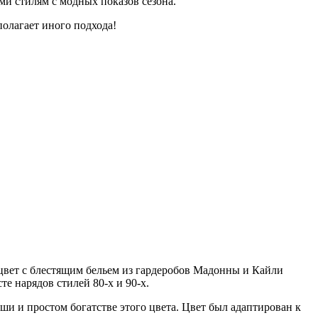
и стилям с модных показов сезона.
олагает иного подхода!
 цвет с блестящим бельем из гардеробов Мадонны и Кайли
е нарядов стилей 80-х и 90-х.
и и простом богатстве этого цвета. Цвет был адаптирован к