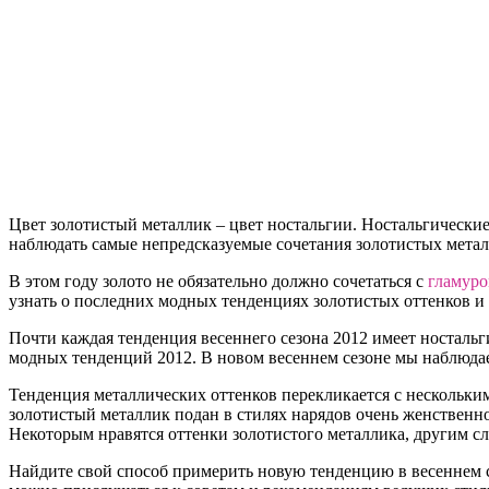
Цвет золотистый металлик – цвет ностальгии. Ностальгически
наблюдать самые непредсказуемые сочетания золотистых металл
В этом году золото не обязательно должно сочетаться с
гламур
узнать о последних модных тенденциях золотистых оттенков и
Почти каждая тенденция весеннего сезона 2012 имеет носталь
модных тенденций 2012. В новом весеннем сезоне мы наблюда
Тенденция металлических оттенков перекликается с нескольк
золотистый металлик подан в стилях нарядов очень женственно 
Некоторым нравятся оттенки золотистого металлика, другим 
Найдите свой способ примерить новую тенденцию в весеннем се