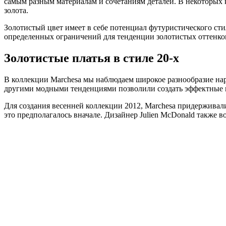
самым разным материалам и сочетаниям деталей. В некоторых к
золота.
Золотистый цвет имеет в себе потенциал футуристического сти
определенных ограничений для тенденции золотистых оттенков
Золотистые платья в стиле 20-х
В коллекции Marchesa мы наблюдаем широкое разнообразие наря
другими модными тенденциями позволили создать эффектные 
Для создания весенней коллекции 2012, Marchesa придерживали
это предполагалось вначале. Дизайнер Julien McDonald также в