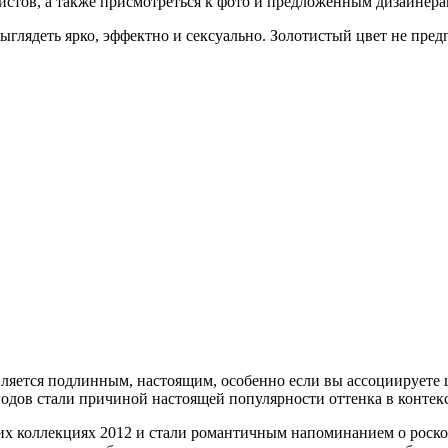
стов, а также присмотреться к фото и предложенным дизайнерам
глядеть ярко, эффектно и сексуально. Золотистый цвет не предп
вляется подлинным, настоящим, особенно если вы ассоциируете
годов стали причиной настоящей популярности оттенка в контекст
их коллекциях 2012 и стали романтичным напоминанием о роскош