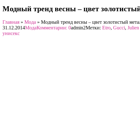
Модный тренд весны – цвет золотисты
Главная
»
Мода
»
Модный тренд весны – цвет золотистый мета
31.12.2014
Мода
Комментарии: 0
admin2
Метки:
Etro
,
Gucci
,
Julie
унисекс