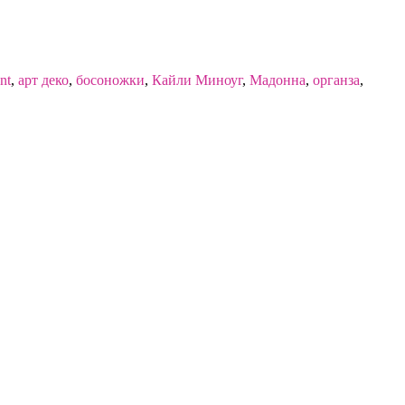
nt
,
арт деко
,
босоножки
,
Кайли Миноуг
,
Мадонна
,
органза
,