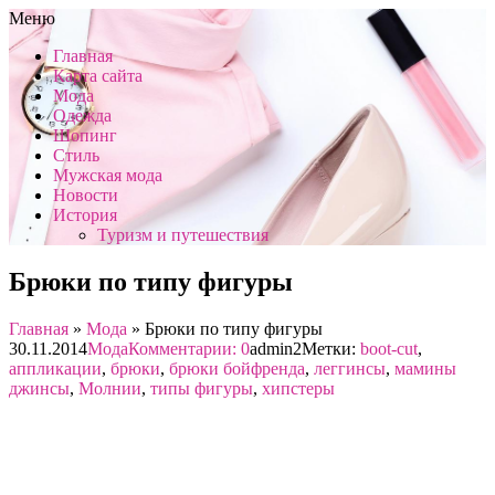
Меню
Главная
Карта сайта
Мода
Одежда
Шопинг
Стиль
Мужская мода
Новости
История
Туризм и путешествия
Брюки по типу фигуры
Главная
»
Мода
»
Брюки по типу фигуры
30.11.2014
Мода
Комментарии: 0
admin2
Метки:
boot-cut
,
аппликации
,
брюки
,
брюки бойфренда
,
леггинсы
,
мамины
джинсы
,
Молнии
,
типы фигуры
,
хипстеры