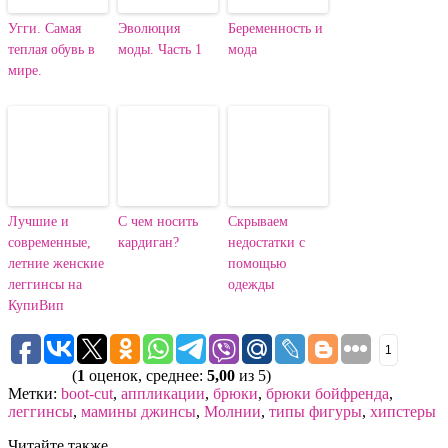
Угги. Самая
Эволюция
Беременность и
теплая обувь в
моды. Часть 1
мода
мире.
Лучшие и
С чем носить
Скрываем
современные,
кардиган?
недостатки с
летние женские
помощью
леггинсы на
одежды
КупиВип
1
(
1
оценок, среднее:
5,00
из 5)
Метки:
boot-cut
,
аппликации
,
брюки
,
брюки бойфренда
,
леггинсы
,
мамины джинсы
,
Молнии
,
типы фигуры
,
хипстеры
Читайте также