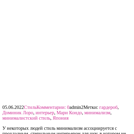
05.06.2022
Стиль
Комментарии: 0
admin2
Метки:
гардероб
,
Доминик Лоро
,
интерьер
,
Мари Кондо
,
минимализм
,
минималистский стиль
,
Япония
У некоторых людей стиль минимализм ассоциируется с
прохладным, стерильным интерьером для шоу, в котором не